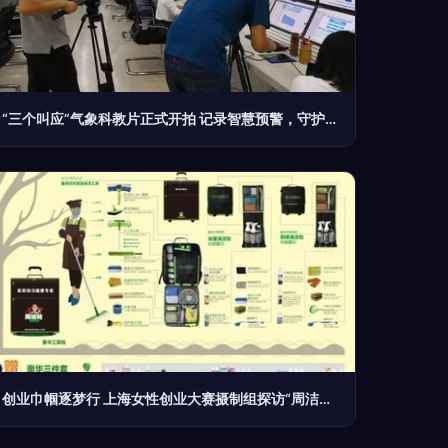
“三个叫应”气象科教片正式开拍 记录智慧预警，守护生命防线
创业巾帼逐梦行 上海女性创业大赛摄制组探访“周洁轮”总部