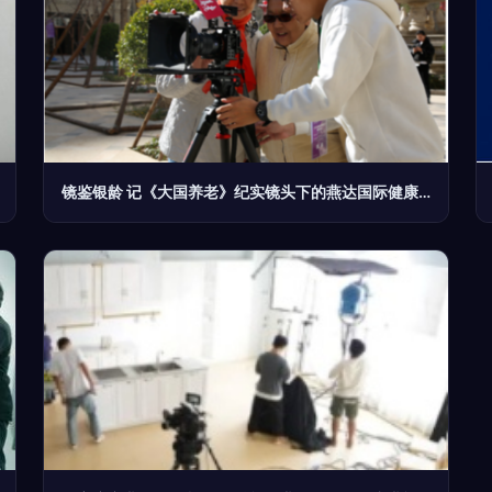
镜鉴银龄 记《大国养老》纪实镜头下的燕达国际健康城