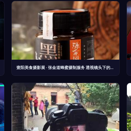
壹阳美食摄影展 · 张金道蜂蜜摄制服务 透视镜头下的甜度与匠心