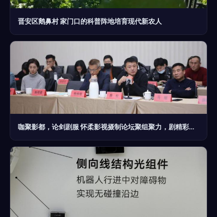
晋安区鹅鼻村 家门口的科普阵地培育现代新农人
咖聚影都，论剑剧服 怀柔影视摄制论坛聚组聚力，剧精彩摄制服务