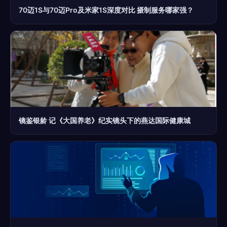
70迈1S与70迈Pro及米家1S深度对比 摄制服务哪家强？
镜鉴银龄 记《大国养老》纪实镜头下的燕达国际健康城