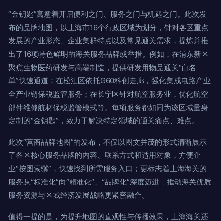
“金钥匙”寓意着开启便利之门、服务之门与机遇之门。此次发
布的品牌地图，以上海市16个行政区域为划分，针对各区重点
发展的产业形态、企业集群特点以及常见通关需求，提炼并推
出了16项特色鲜明的海关服务品牌或举措。例如，在浦东新区
聚焦生物医药研发与高端制造，提供研发用物品通关“白名
单”快速通道；在松江区依托G60科创走廊，强化集成电路产业
全产业链保税监管服务；在长宁区针对航空服务业，优化航空
部件维修航材保税监管模式等。每项服务都如同为该区域量身
定制的“金钥匙”，致力于解决特定领域的通关痛点、难点。
此次“营商品牌地图”的发布，不仅以图文并茂的形式清晰展示
了各区核心服务品牌的内容、联系方式和适用对象，方便企
业“按图索骥”，快速找到所需服务入口；更标志着上海海关的
服务从“标准化”向“精准化”、“品牌化”深度迈进，推动海关优质
服务资源与区域经济发展战略更紧密融合。
值得一提的是，为提升地图的直观性与传播效果，上海海关还