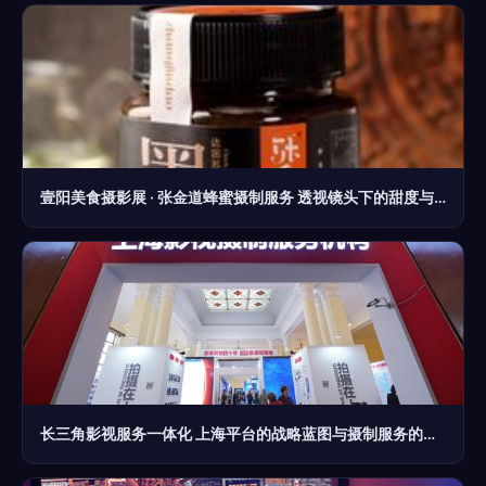
壹阳美食摄影展 · 张金道蜂蜜摄制服务 透视镜头下的甜度与匠心
长三角影视服务一体化 上海平台的战略蓝图与摄制服务的新篇章