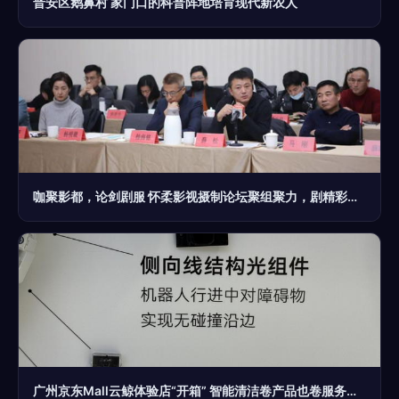
晋安区鹅鼻村 家门口的科普阵地培育现代新农人
咖聚影都，论剑剧服 怀柔影视摄制论坛聚组聚力，剧精彩摄制服务
广州京东Mall云鲸体验店“开箱” 智能清洁卷产品也卷服务？摄制服务引关注